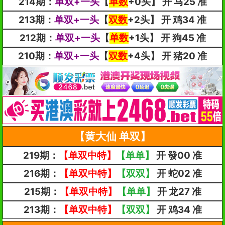
214期：
单双+一头
【
单数
+0头】
开 马25 准
213期：
单双+一头
【
双数
+2头】
开 鸡34 准
212期：
单双+一头
【
单数
+1头】
开 狗45 准
210期：
单双+一头
【
双数
+4头】
开 猪20 准
【黄大仙 单双】
219期：
【单双中特】
【单单】
开 發00 准
216期：
【单双中特】
【双双】
开 蛇02 准
215期：
【单双中特】
【单单】
开 龙27 准
213期：
【单双中特】
【双双】
开 鸡34 准