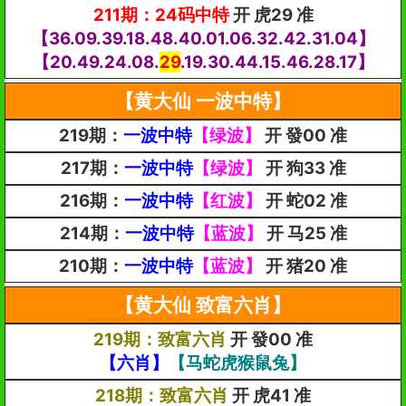
211期：24码中特
开 虎29 准
【36.09.39.18.48.40.01.06.32.42.31.04】
【20.49.24.08.
29
.19.30.44.15.46.28.17】
【黄大仙 一波中特】
219期：
一波中特
【绿波】
开 發00 准
217期：
一波中特
【绿波】
开 狗33 准
216期：
一波中特
【红波】
开 蛇02 准
214期：
一波中特
【蓝波】
开 马25 准
210期：
一波中特
【蓝波】
开 猪20 准
【黄大仙 致富六肖】
219期：致富六肖
开 發00 准
【六肖】
【马蛇虎猴鼠兔】
218期：致富六肖
开 虎41 准