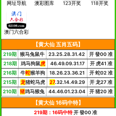
网址导航
澳彩图库
123开奖
118开奖
澳门六合彩
【黄大仙 五肖五码】
219期
猴马兔鼠牛
23.25.28.31.42
开 發00 准
218期
鸡马狗鼠
虎
46.49.09.31.17
开 虎41 准
216期
牛
蛇
猴羊狗
18.26.23.36.21
开 蛇02 准
215期
龙
猪蛇马虎
27
.32.14.49.29
开 龙27 准
210期
猪
鸡马猴兔
44.46.01.23.04
开 猪20 准
【黄大仙 16码中特】
219期：16码中特
开 發00 准