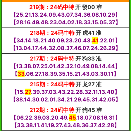
219期：24码中特
开 發00 准
【25.21.13.24.09.43.07.34.36.08.10.29】
【28.16.49.48.23.04.02.18.33.15.05.37】
218期：24码中特
开 虎41 准
【34.14.18.21.40.09.23.20.43.
41
.22.01】
【13.04.17.44.32.08.37.46.07.24.26.29】
217期：24码中特
开 狗33 准
【13.38.07.25.01.42.32.10.49.08.14.44】
【
33
.06.27.18.39.35.15.21.43.03.30.11】
215期：24码中特
开 龙27 准
【15.
27
.39.37.03.43.22.28.32.11.13.40】
【38.14.30.02.01.34.21.29.45.31.42.05】
212期：24码中特
开 狗45 准
【06.22.39.03.20.49.
45
.18.07.08.16.31】
【33.38.11.41.19.27.43.48.36.37.42.28】