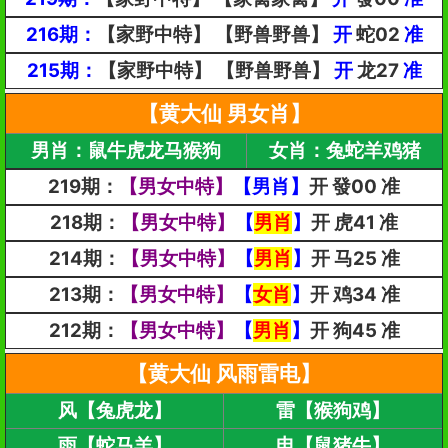
216期：
【家野中特】
【野兽野兽】
开
蛇02
准
215期：
【家野中特】
【野兽野兽】
开
龙27
准
【黄大仙 男女肖】
男肖：鼠牛虎龙马猴狗
女肖：兔蛇羊鸡猪
219期：
【男女中特】
【男肖】
开 發00 准
218期：
【男女中特】
【
男肖
】
开 虎41 准
214期：
【男女中特】
【
男肖
】
开 马25 准
213期：
【男女中特】
【
女肖
】
开 鸡34 准
212期：
【男女中特】
【
男肖
】
开 狗45 准
【黄大仙 风雨雷电】
风【兔虎龙】
雷【猴狗鸡】
雨【蛇马羊】
电【鼠猪牛】