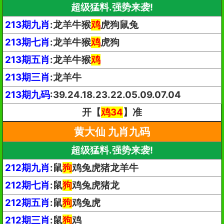
超级猛料.强势来袭!
213期九肖
:龙羊牛猴
鸡
虎狗鼠兔
213期七肖
:龙羊牛猴
鸡
虎狗
213期五肖
:龙羊牛猴
鸡
213期三肖
:龙羊牛
213期九码
:39.24.18.23.22.05.09.07.04
开【
鸡34
】准
黄大仙 九肖九码
超级猛料.强势来袭!
212期九肖
:鼠
狗
鸡兔虎猪龙羊牛
212期七肖
:鼠
狗
鸡兔虎猪龙
212期五肖
:鼠
狗
鸡兔虎
212期三肖
:鼠
狗
鸡