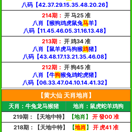
八码【42.37.29.15.35.48.20.26】
214期：
开 马25 准
八肖【猴狗鸡虎鼠兔
马
羊】
八码【11.45.46.05.31.16.13.48】
213期：
开 鸡34 准
八肖【鼠羊虎马狗猴
鸡
猪】
八码【43.48.17.13.21.35.46.08】
212期：
开 狗45 准
八肖【牛
狗
猴兔鸡蛇虎猪】
八码【06.33.47.04.10.14.41.32】
【黄大仙 天肖地肖】
天肖：牛兔龙马猴猪
地肖：鼠虎蛇羊鸡狗
219期：【天地中特】
【地肖】
开 發00 准
218期：【天地中特】
【
地肖
】
开 虎41 准