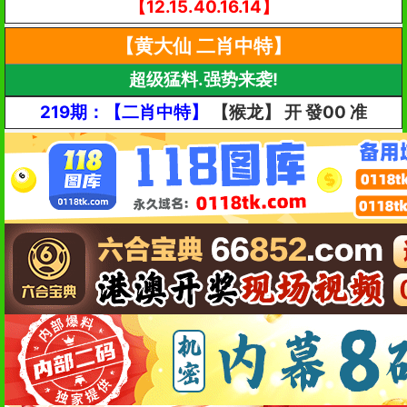
【12.15.40.16.14】
【黄大仙 二肖中特】
超级猛料.强势来袭!
219期：【二肖中特】
【猴龙】
开 發00 准