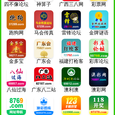
四不像论坛
神算子
广西三八网
彩票网
跑狗网
马会传真
雷锋论坛
金牌谜语
金多宝
广东会
福建打枪客
彩库论坛
八仙过海
广东八二站
澳利澳
澳彩网