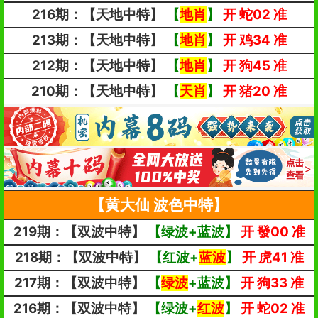
216期：【天地中特】
【
地肖
】
开 蛇02 准
213期：【天地中特】
【
地肖
】
开 鸡34 准
212期：【天地中特】
【
地肖
】
开 狗45 准
210期：【天地中特】
【
天肖
】
开 猪20 准
【黄大仙 波色中特】
219期：【双波中特】
【绿波+蓝波】
开 發00 准
218期：【双波中特】
【红波+
蓝波
】
开 虎41 准
217期：【双波中特】
【
绿波
+蓝波】
开 狗33 准
216期：【双波中特】
【绿波+
红波
】
开 蛇02 准