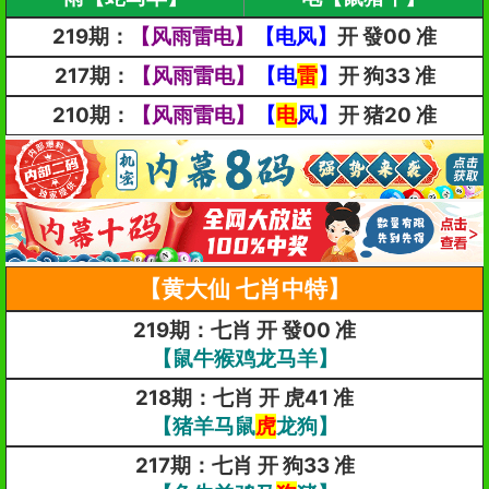
219期：
【风雨雷电】
【电风】
开 發00 准
217期：
【风雨雷电】
【电
雷
】
开 狗33 准
210期：
【风雨雷电】
【
电
风】
开 猪20 准
【黄大仙 七肖中特】
219期：七肖
开 發00 准
【鼠牛猴鸡龙马羊】
218期：七肖
开 虎41 准
【猪羊马鼠
虎
龙狗】
217期：七肖
开 狗33 准